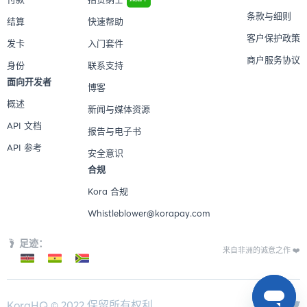
条款与细则
结算
快速帮助
客户保护政策
发卡
入门套件
商户服务协议
身份
联系支持
面向开发者
博客
概述
新闻与媒体资源
API 文档
报告与电子书
API 参考
安全意识
合规
Kora 合规
Whistleblower@korapay.com
足迹：
来自非洲的诚意之作 ❤️
KoraHQ © 2022 保留所有权利