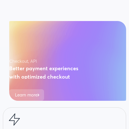
Checkout, API
Better payment experiences
with optimized checkout
3x faster conversions on payments. Guaranteed.
Learn more