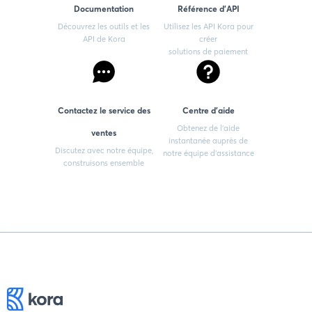
Documentation
Référence d'API
Découvrez les outils et les
Utilisez les API Kora pour
API de Kora
créer
solutions de paiement
Contactez le service des
Centre d'aide
Obtenez de l'aide
ventes
instantanée auprès de
Discutez avec notre équipe,
notre équipe d'assistance
construisons ensemble