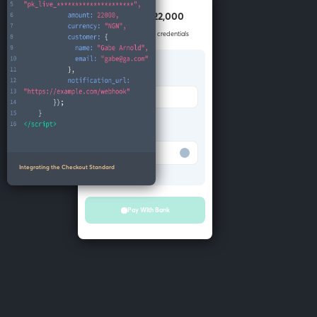
Pay NGN 22,000
Enter your account credentials
Bank
Merchant Bank
Account number
Test Bank
Integrating the Checkout Standard
Pay With Bank