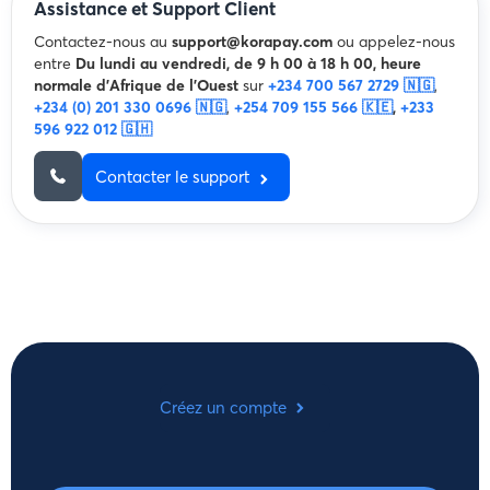
Assistance et Support Client
Contactez-nous au
support@korapay.com
ou appelez-nous
entre
Du lundi au vendredi, de 9 h 00 à 18 h 00, heure
normale d'Afrique de l'Ouest
sur
+234 700 567 2729 🇳🇬
,
+234 (0) 201 330 0696 🇳🇬
,
+254 709 155 566 🇰🇪
,
+233
596 922 012 🇬🇭
Contacter le support
Créez un compte