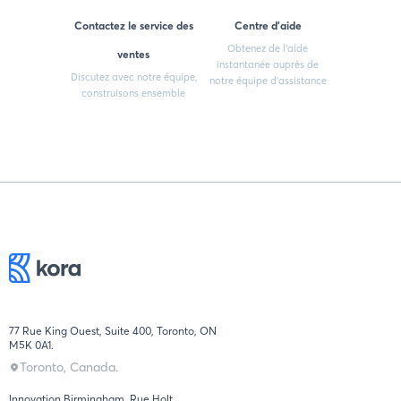
Contactez le service des
Centre d'aide
Obtenez de l'aide
ventes
instantanée auprès de
Discutez avec notre équipe,
notre équipe d'assistance
construisons ensemble
77 Rue King Ouest, Suite 400, Toronto, ON
M5K 0A1.
Toronto, Canada.
Innovation Birmingham, Rue Holt,