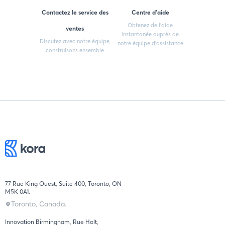
Contactez le service des
Centre d'aide
Obtenez de l'aide
ventes
instantanée auprès de
Discutez avec notre équipe,
notre équipe d'assistance
construisons ensemble
77 Rue King Ouest, Suite 400, Toronto, ON
M5K 0A1.
Toronto, Canada.
Innovation Birmingham, Rue Holt,