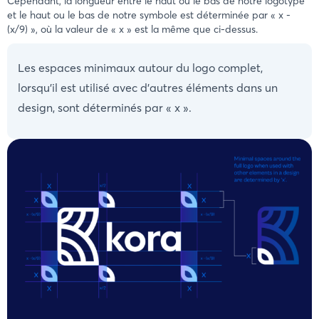
Cependant, la longueur entre le haut ou le bas de notre logotype
et le haut ou le bas de notre symbole est déterminée par « x -
(x/9) », où la valeur de « x » est la même que ci-dessus.
Les espaces minimaux autour du logo complet,
lorsqu'il est utilisé avec d'autres éléments dans un
design, sont déterminés par « x ».