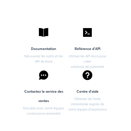
Documentation
Référence d'API
Découvrez les outils et les
Utilisez les API Kora pour
API de Kora
créer
solutions de paiement
Contactez le service des
Centre d'aide
Obtenez de l'aide
ventes
instantanée auprès de
Discutez avec notre équipe,
notre équipe d'assistance
construisons ensemble